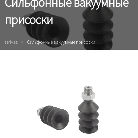
Сильфонные вакуумные
присоски
seriyas
Сильфонные вакуумные присоски