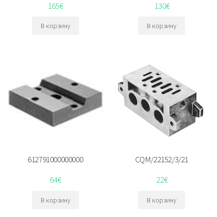
165
€
130
€
В корзину
В корзину
612791000000000
CQM/22152/3/21
64
€
22
€
В корзину
В корзину