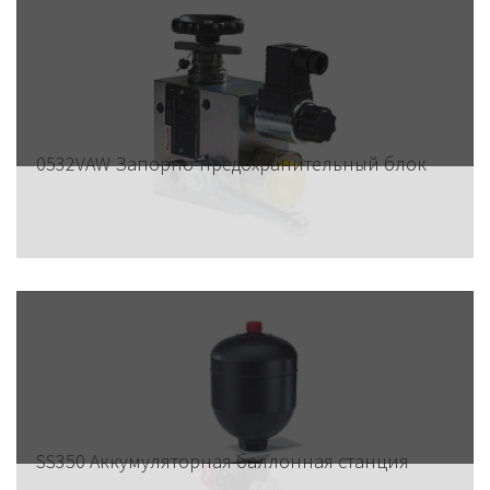
0532VAW Запорно-предохранительный блок
SS350 Аккумуляторная баллонная станция