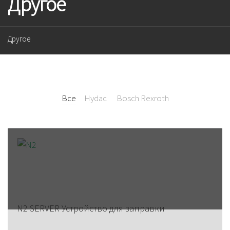
Другое
Другое
Все
Hydac
Bosch Rexroth
N2 SERVER Устройство для заправки