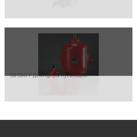
SB SBO P Демпферы пульсации