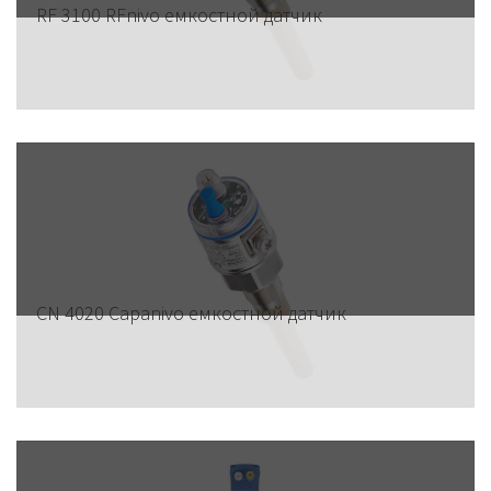
RF 3100 RFnivo емкостной датчик
CN 4020 Capanivo емкостной датчик