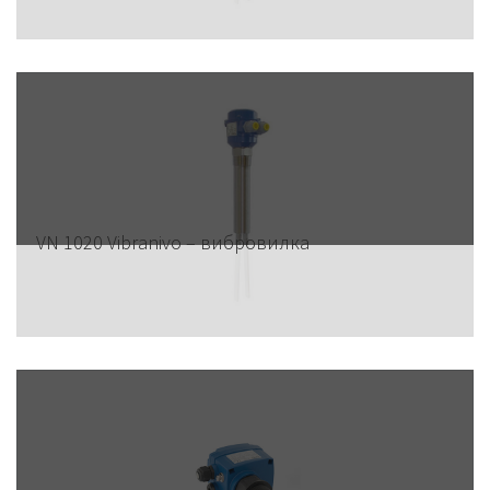
VN 1020 Vibranivo – вибровилка