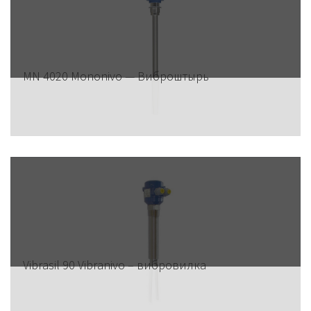
MN 4020 Mononivo — Виброштырь
Vibrasil 90 Vibranivo – вибровилка