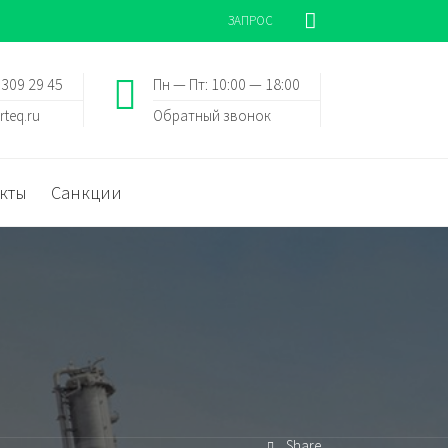
ЗАПРОС
 309 29 45
Пн — Пт: 10:00 — 18:00
rteq.ru
Обратный звонок
кты
Санкции
Share