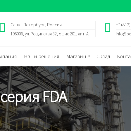
Санкт-Петербург, Россия
+7 (812)
196006, ул. Рощинская 32, офис 201, лит. А.
info@pe
мпания
Наши решения
Магазин
Склад
Конта
 серия FDA