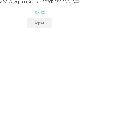
ARO Мембранный насос SD20R-CSS-SMM-B00
8048
€
В корзину