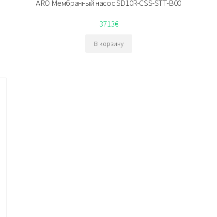
ARO Мембранный насос SD10R-CSS-STT-B00
3713
€
В корзину