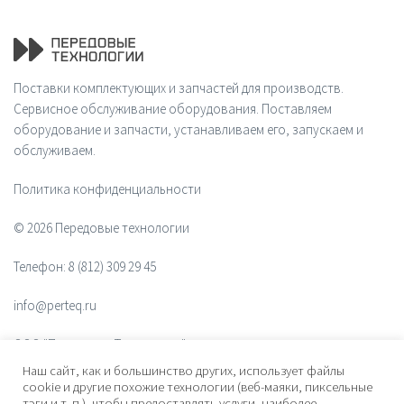
Поставки комплектующих и запчастей для производств.
Сервисное обслуживание оборудования. Поставляем
оборудование и запчасти, устанавливаем его, запускаем и
обслуживаем.
Политика конфиденциальности
© 2026 Передовые технологии
Телефон:
8 (812) 309 29 45
info@perteq.ru
ООО "Передовые Технологии"
Наш сайт, как и большинство других, использует файлы
ОГРН 1117847072628
cookie и другие похожие технологии (веб-маяки, пиксельные
тэги и т. п.), чтобы предоставлять услуги, наиболее