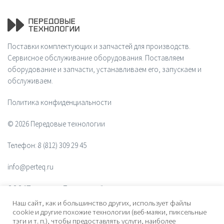
Поставки комплектующих и запчастей для производств.
Сервисное обслуживание оборудования. Поставляем
оборудование и запчасти, устанавливаем его, запускаем и
обслуживаем.
Политика конфиденциальности
© 2026 Передовые технологии
Телефон:
8 (812) 309 29 45
info@perteq.ru
ООО "Передовые Технологии"
Наш сайт, как и большинство других, использует файлы
ОГРН 1117847072628
cookie и другие похожие технологии (веб-маяки, пиксельные
тэги и т. п.), чтобы предоставлять услуги, наиболее