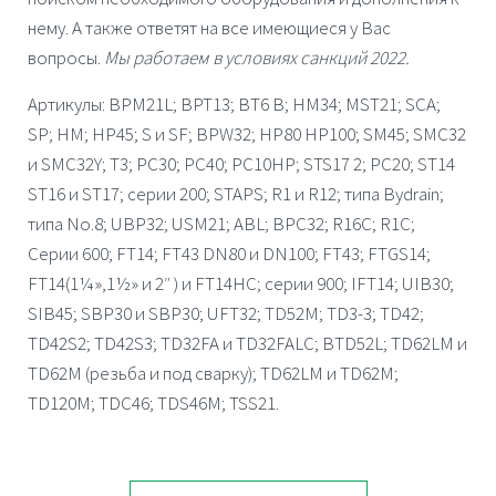
нему. А также ответят на все имеющиеся у Вас
вопросы.
Мы работаем в условиях санкций 2022.
Артикулы: BPM21L; BPT13; BT6 B; HM34; MST21; SCA;
SP; НМ; HP45; S и SF; BPW32; HP80 HP100; SM45; SMC32
и SMC32Y; T3; PC30; PC40; PC10НР; STS17 2; PC20; ST14
ST16 и ST17; серии 200; STAPS; R1 и R12; типа Bydrain;
типа No.8; UBP32; USM21; ABL; BPC32; R16C; R1C;
Серии 600; FT14; FT43 DN80 и DN100; FT43; FTGS14;
FT14(1¼»,1½» и 2″ ) и FT14HC; серии 900; IFT14; UIB30;
SIB45; SBP30 и SBP30; UFT32; TD52М; TD3-3; TD42;
TD42S2; TD42S3; TD32FA и TD32FALC; BTD52L; TD62LМ и
TD62M (резьба и под сварку); TD62LМ и TD62M;
TD120М; TDC46; TDS46M; TSS21.