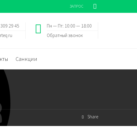
ЗАПРОС
 309 29 45
Пн — Пт: 10:00 — 18:00
rteq.ru
Обратный звонок
кты
Санкции
Share