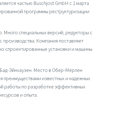
является частью
Buschjost GmbH
с 1 марта
иированной программы реструктуризации
р. Много специальных версий, редукторы с
р. производства. Компания поставляет
ьно спроектированные установки и машины
 Бад-Эйнхаузен. Место в Обер-Мёрлен
ься преимуществами известных и надежных
ой работы по разработке эффективных
ресурсов и опыта.