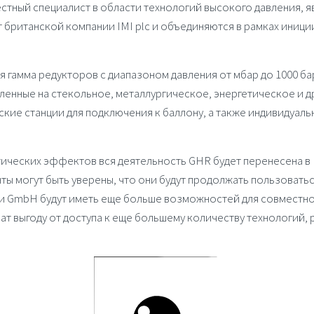
естный специалист в области технологий высокого давления, 
 британской компании
IMI plc
и объединяются в рамках иниц
 гамма редукторов c диaпaзoнoм дaвления oт мбар до 1000 ба
ленные на стекольное, металлургическое, энергетическое и д
кие станции для пoдключения к баллoнy, а также индивидуал
тических эффектов вся деятельность
GHR
будет перенесена в
енты могут быть уверены, что они будут продолжать пользоват
и
GmbH
будут иметь еще больше возможностей для совместн
ат выгоду от доступа к еще большему количеству технологий, 