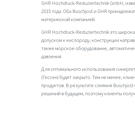
GHR Hochdruck-Reduziertechnik GmbH
, изв
2015 года. Оба
Buschjost
и
GHR
принадлежат
материнской компанией.
GHR Hochdruck-Reduziertechnik
это широкая
дoпycком к кислородy, конструкции направ
также морское оборудование, автоматичес
давления.
Для оптимального использования синерге
(Гессен) будет закрыто. Тем не менее, кли
продуктов. В результате слияния
Buschjost
решений в будущем, поэтому клиенты получ