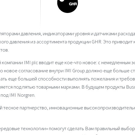
ляторами давления
,
индикаторами уровня
и
датчиками расход
кого давления
из ассортимента продукции
GHR
. Это приводит
тов.
й компании
IMI plc
вводит еще кое-что новое: с немедленным
то новое согласование внутри
IMI Group
должно еще больше ст
вать еще большей способности выполнять пожелания и требо
няется под пятью товарными марками. В будущем продукты
Bus
 под
IMI Norgren
.
й тесное партнерство, инновационные высокопроизводительн
довые технологии» помогут сделать Вам правильный выбор, 