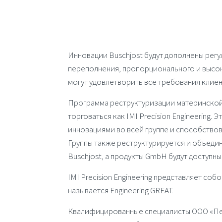
Инновации
Buschjost
будут дополнены
регу
переполнения,
пропорционального
и
высо
могут удовлетворить все требования клиен
Программа реструктуризации материнско
торговаться как
IMI Precision Engineering
. Э
инновациями во всей группе и способство
Группы также реструктурируется и объеди
Buschjost
, а продукты
GmbH
будут доступны
IMI Precision Engineering
представляет собо
называется Engineering GREAT.
Квалифицированные специалисты ООО «Пере