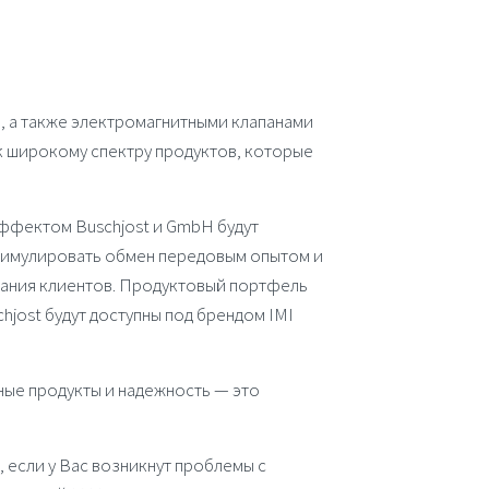
а
, а также
электромагнитными клапанами
 к широкому спектру продуктов, которые
 эффектом
Buschjost
и
GmbH
будут
имулировать обмен передовым опытом и
вания клиентов. Продуктовый портфель
chjost
будут доступны под брендом
IMI
ые продукты и надежность — это
если у Вас возникнут проблемы с