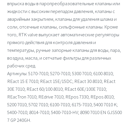
впрыска воды в паропреобразовательные клапаны или
жидкости с высоким перепадом давления, клапаны с
аварийным закрытием, клапаны для удаления шлама и
соли, отсечные клапаны, сильфонные клапаны. Кроме
того,
RTK valve
выпускает автоматические регуляторы
прямого действия для контроля давления и
температуры, ручные запорные клапаны для воды, пара,
воздуха, масла, и сетчатые фильтры для различных
рабочих сред.
Артикулы: 5170-7010; 5270-7010; 5300 7010; 6100 8010;
REact 15 E 7010; REact 15E/15DC; REact 30 8010; REact
30E 7010; REact 60/100 8010; REact 60E/100E 7010;
REacTron 7010; REdrive 7010; REpos 7330; REpos 8010;
5200 7010; 5702 7010; 6100-7010; 6175-7010; 5400 7010 K;
5400-7010; 8014-7010; 5400-7010-HV; 8090 7010 EN GJS500
7 GP 240GH.