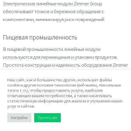
Электрические линейные модули Zimmer Group
обеспечивают точное и бережное обращение с
компонентами, минимизируя риск повреждений.
Пищевая промышленность
В пищевой промышленности линейные модули
используются для перемещения и упаковки продуктов.
Простота конструкции и надежность оборудования Zimmer
Group делают его идеальным для условий, требующих
Наш сайт, как и большинство других, использует файлы
частой мойки и санитарной обработки.
cookie и другие похожие технологии (веб-маяки, пиксельные
тэги и т. п.), чтобы предоставлять услуги, наиболее
отвечающие вашим потребностям, а также накапливать
Логистика и складирование
статистическую информацию для анализа и улучшения наших
услуг и сайтов.
В логистике и складировании линейные модули
Настройки
Принять все
применяются для автоматизации процессов погрузки и
разгрузки, перемещения товаров и упаковки. Высокая