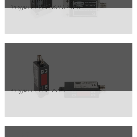
Вакуумные Реле VS V A PNP S
Вакуумные Реле VS V D