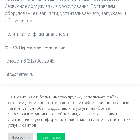
Сервисное обслуживание оборудования. Поставляем
оборудование и запчасти, устанавливаем его, запускаем и
обслуживаем.
Политика конфиденциальности
© 2026 Передовые технологии
Телефон:
8 (812) 309 29 45
info@perteq.ru
ООО "Передовые Технологии"
Наш сайт, как и большинство других, использует файлы
ОГРН 1117847072628
cookie и другие похожие технологии (веб-маяки, пиксельные
тэги и т. п.), чтобы предоставлять услуги, наиболее
отвечающие вашим потребностям, а также накапливать
Почтовый индекс 196006
статистическую информацию для анализа и улучшения наших
услуг и сайтов.
Адрес:
ул. Рощинская, дом 32, офис 201, лит. А. Санкт-Петербург,
Россия
Настройки
Принять все