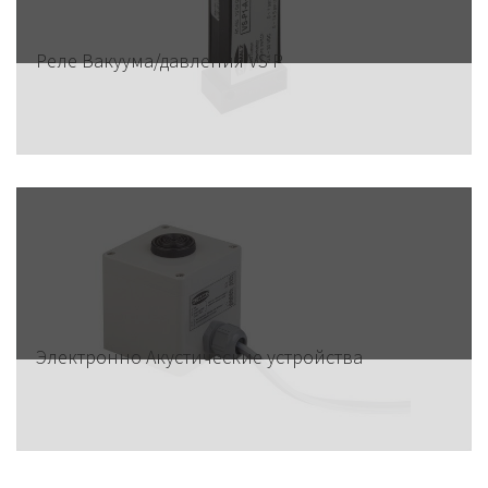
Реле Вакуума/давления VS P
Электронно Акустические устройства