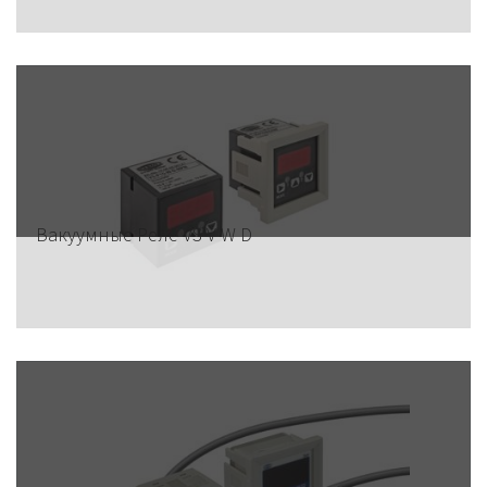
Вакуумные Реле VS V W D