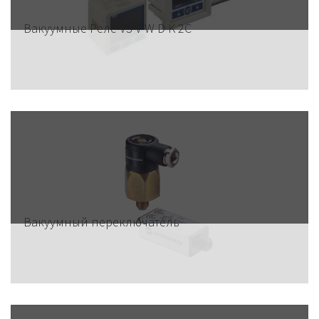
Вакуумные Реле VS V W D K 2C
Вакуумный переключатель