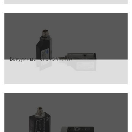
Вакуумные Реле VS V AH AV T