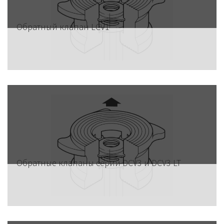
Обратный клапан LCV1
Обратные клапаны серий DCV3 и DCV3 LT