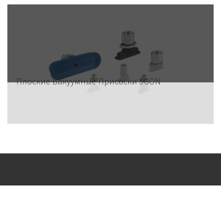
Плоские Вакуумные Присоски SGON