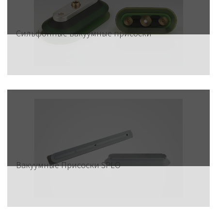
Сильфонные вакуумные присоски
Вакуумные Присоски SPLO