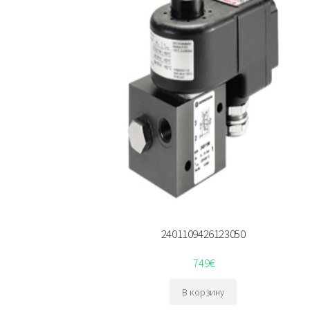
2401109426123050
749
€
В корзину