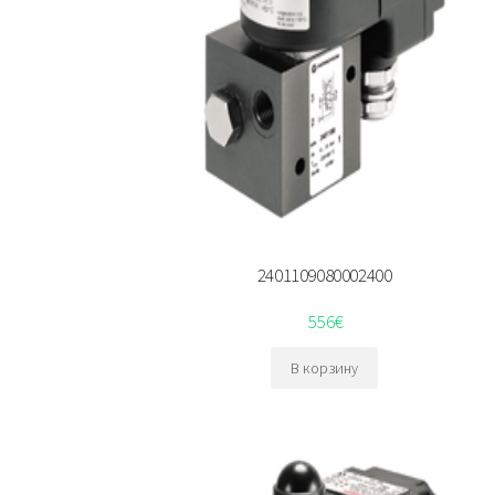
2401109080002400
556
€
В корзину