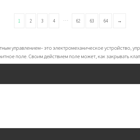
…
1
2
3
4
62
63
64
→
тным управлением– это электромеханическое устройство, уп
итное поле. Своим действием поле может, как закрывать клапа