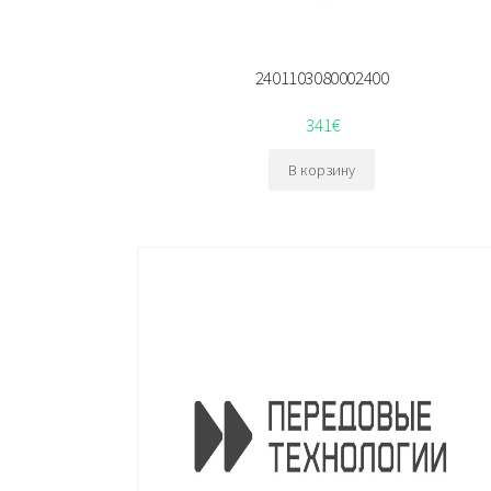
2401103080002400
341
€
В корзину