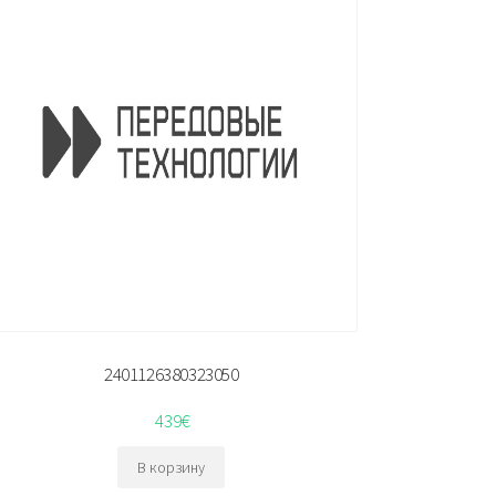
2401126380323050
439
€
В корзину