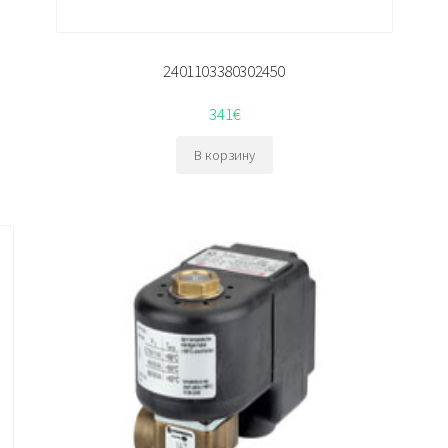
2401103380302450
341
€
В корзину