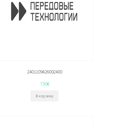
2401109426002400
730
€
В корзину