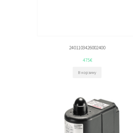
2401103426002400
475
€
В корзину