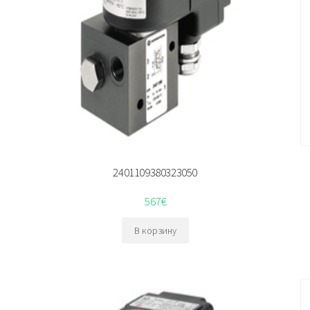
2401109380323050
567
€
В корзину