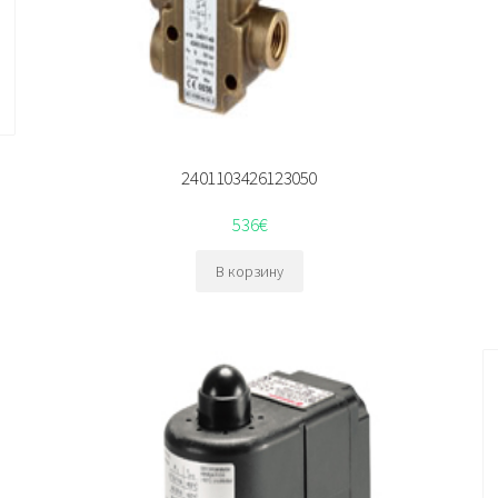
2401103426123050
536
€
В корзину