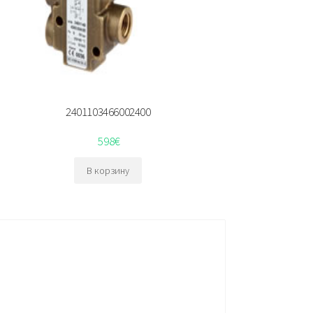
2401103466002400
598
€
В корзину