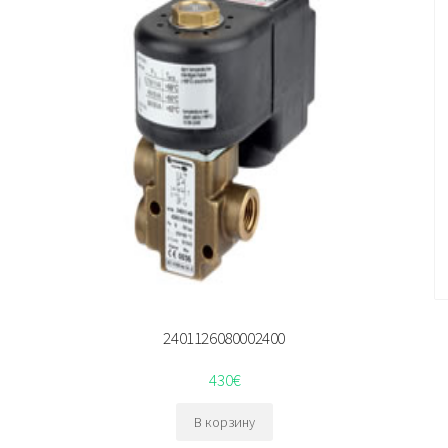
2401126080002400
430
€
В корзину