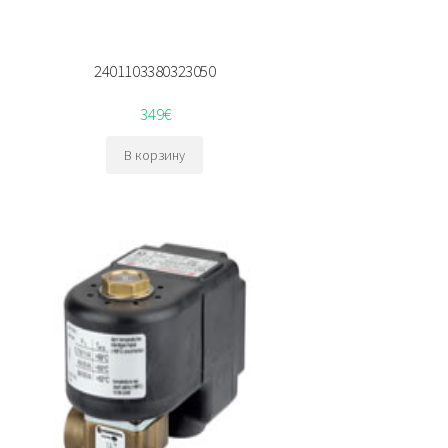
2401103380323050
349
€
В корзину