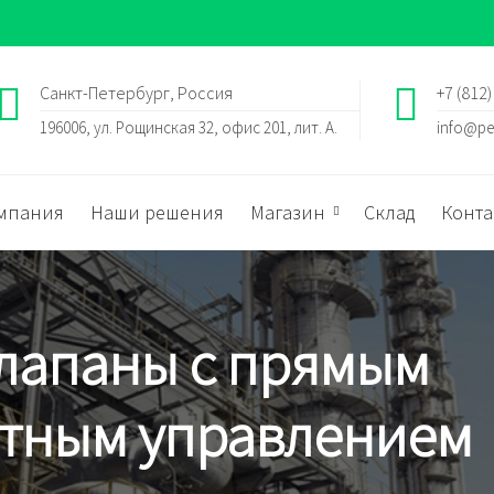
Санкт-Петербург, Россия
+7 (812)
196006, ул. Рощинская 32, офис 201, лит. А.
info@pe
мпания
Наши решения
Магазин
Склад
Конта
лапаны с прямым
тным управлением