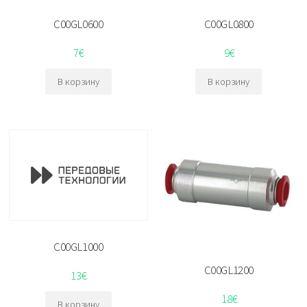
C00GL0600
C00GL0800
7
€
9
€
В корзину
В корзину
C00GL1000
C00GL1200
13
€
18
€
В корзину