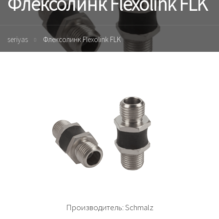
Флексолинк Flexolink FLK
seriyas
Флексолинк Flexolink FLK
Производитель:
Schmalz