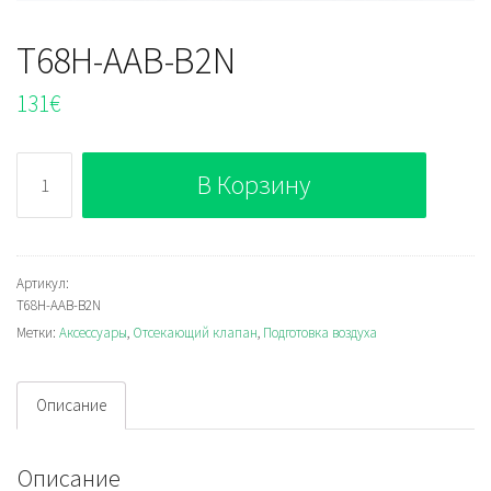
T68H-AAB-B2N
131
€
Количество
В Корзину
T68H-
AAB-
B2N
Артикул:
T68H-AAB-B2N
Метки:
Аксессуары
,
Отсекающий клапан
,
Подготовка воздуха
Описание
Описание