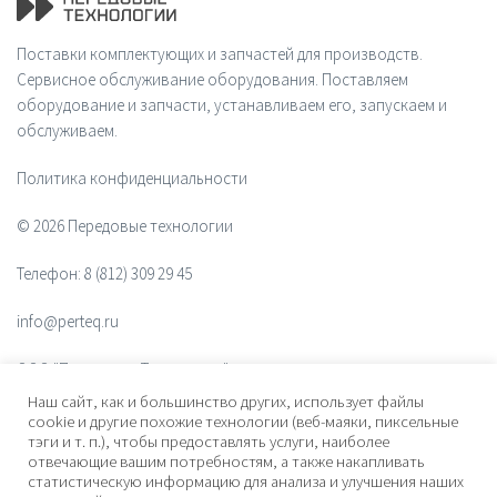
Поставки комплектующих и запчастей для производств.
Сервисное обслуживание оборудования. Поставляем
оборудование и запчасти, устанавливаем его, запускаем и
обслуживаем.
Политика конфиденциальности
© 2026 Передовые технологии
Телефон:
8 (812) 309 29 45
info@perteq.ru
ООО "Передовые Технологии"
Наш сайт, как и большинство других, использует файлы
ОГРН 1117847072628
cookie и другие похожие технологии (веб-маяки, пиксельные
тэги и т. п.), чтобы предоставлять услуги, наиболее
отвечающие вашим потребностям, а также накапливать
Почтовый индекс 196006
статистическую информацию для анализа и улучшения наших