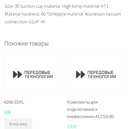
Size: 35 Suction cup material: High temp material HT1
Material hardness: 60 °ShNipple material: Aluminium Vacuum
connection: G1/4″-M
Похожие товары
4266-55RL
Комплекты для
подключения к
60
€
пневмолинии ALC50/80
В корзину
232
€