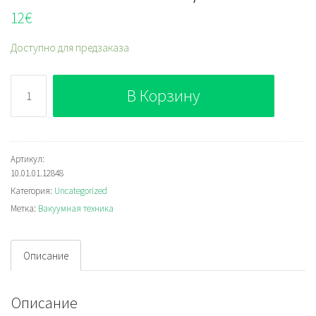
12
€
Доступно для предзаказа
Количество
В Корзину
SGPN
35
HT1-
60
Артикул:
10.01.01.12848
G1/4-
Категория:
Uncategorized
AG
Метка:
Вакуумная техника
Описание
Описание