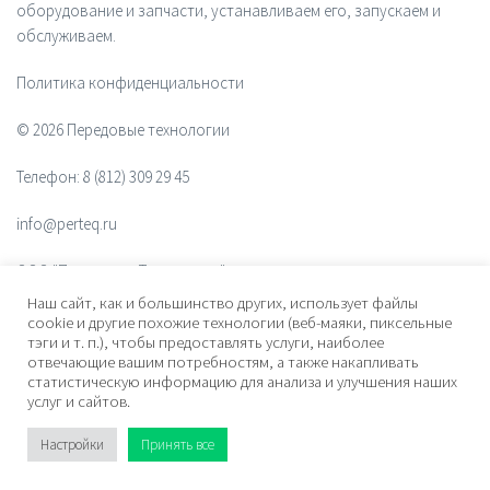
оборудование и запчасти, устанавливаем его, запускаем и
обслуживаем.
Политика конфиденциальности
© 2026 Передовые технологии
Телефон:
8 (812) 309 29 45
info@perteq.ru
ООО "Передовые Технологии"
Наш сайт, как и большинство других, использует файлы
ОГРН 1117847072628
cookie и другие похожие технологии (веб-маяки, пиксельные
тэги и т. п.), чтобы предоставлять услуги, наиболее
отвечающие вашим потребностям, а также накапливать
Почтовый индекс 196006
статистическую информацию для анализа и улучшения наших
услуг и сайтов.
Адрес:
ул. Рощинская, дом 32, офис 201, лит. А. Санкт-Петербург,
Россия
Настройки
Принять все