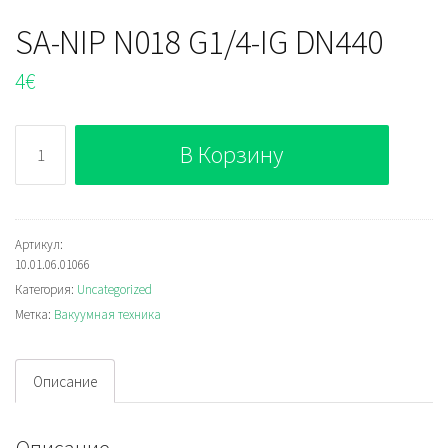
SA-NIP N018 G1/4-IG DN440
4
€
Количество
В Корзину
SA-
NIP
N018
G1/4-
Артикул:
10.01.06.01066
IG
Категория:
Uncategorized
DN440
Метка:
Вакуумная техника
Описание
Описание