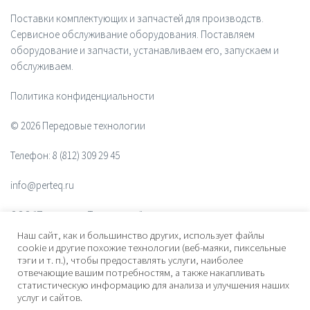
Поставки комплектующих и запчастей для производств.
Сервисное обслуживание оборудования. Поставляем
оборудование и запчасти, устанавливаем его, запускаем и
обслуживаем.
Политика конфиденциальности
© 2026 Передовые технологии
Телефон:
8 (812) 309 29 45
info@perteq.ru
ООО "Передовые Технологии"
Наш сайт, как и большинство других, использует файлы
ОГРН 1117847072628
cookie и другие похожие технологии (веб-маяки, пиксельные
тэги и т. п.), чтобы предоставлять услуги, наиболее
отвечающие вашим потребностям, а также накапливать
Почтовый индекс 196006
статистическую информацию для анализа и улучшения наших
услуг и сайтов.
Адрес:
ул. Рощинская, дом 32, офис 201, лит. А. Санкт-Петербург,