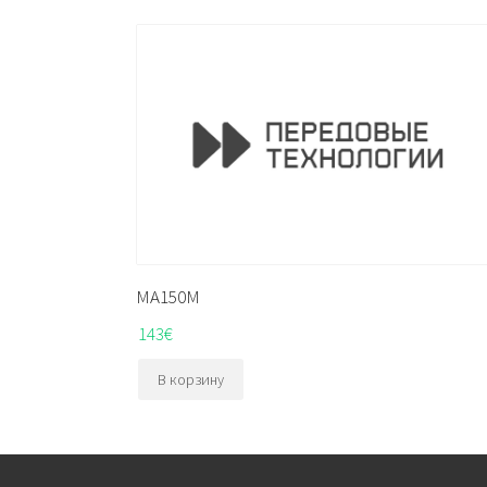
MA150M
143
€
В корзину