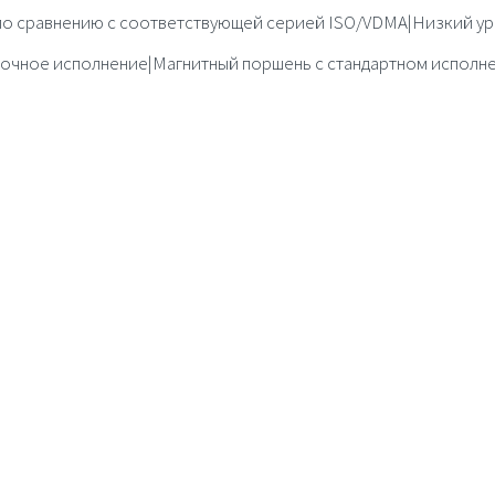
по сравнению с соответствующей серией ISO/VDMA|Низкий ур
чное исполнение|Магнитный поршень с стандартном исполнен