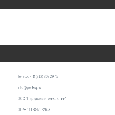
Телефон:
8 (812) 309 29 45
info@perteq.ru
ООО "Передовые Технологии"
ОГРН 1117847072628