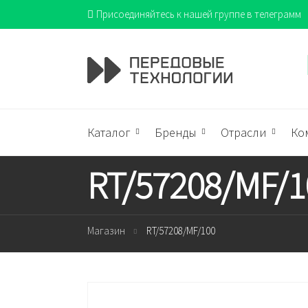
Присоединяйтесь к нашей группе в телеграмм
Каталог
Бренды
Отрасли
Ко
RT/57208/MF/1
Магазин
RT/57208/MF/100