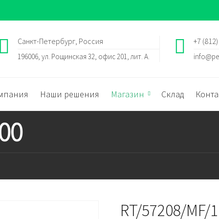
Санкт-Петербург, Россия
+7 (812)
196006, ул. Рощинская 32, офис 201, лит. А.
info@pe
мпания
Наши решения
Магазин
Склад
Конта
00
RT/57208/MF/1