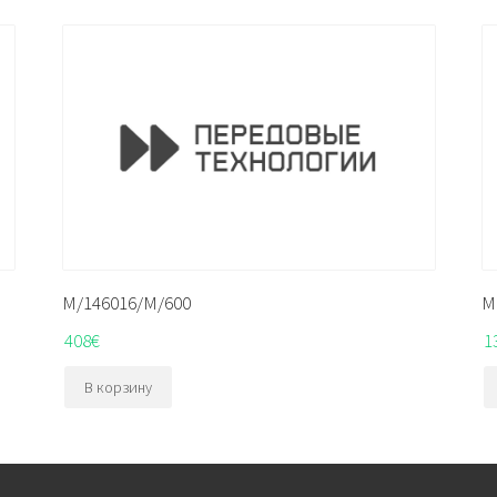
M/146016/M/600
M
408
€
1
В корзину