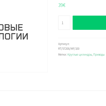
39
€
Количество
RT/57208/MF/100
Артикул:
RT/57208/MF/100
Метки:
Круглые цилиндры
,
Приводы