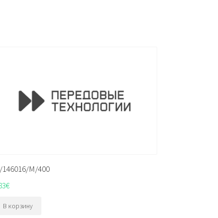
/146016/M/400
83
€
В корзину