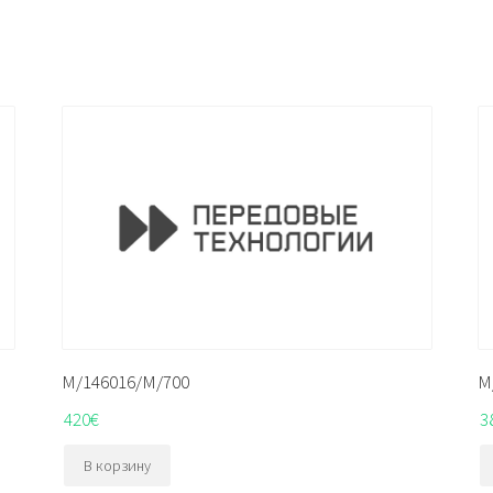
M/146016/M/700
M
420
€
3
В корзину