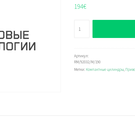
194
€
Количество
RM/92032/M/190
Артикул:
RM/92032/M/190
Метки:
Компактные цилиндры
,
Прив