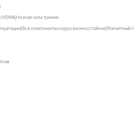
у
O/VDMA|Низкая сила трения
сплуатации|Все компоненты коррозионностойкие|Магнитный п
плав