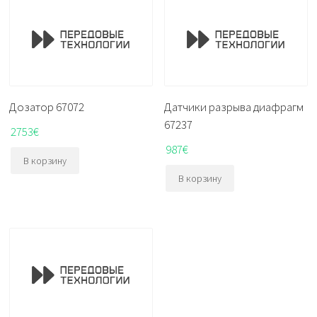
Дозатор 67072
Датчики разрыва диафрагм
67237
2753
€
987
€
В корзину
В корзину