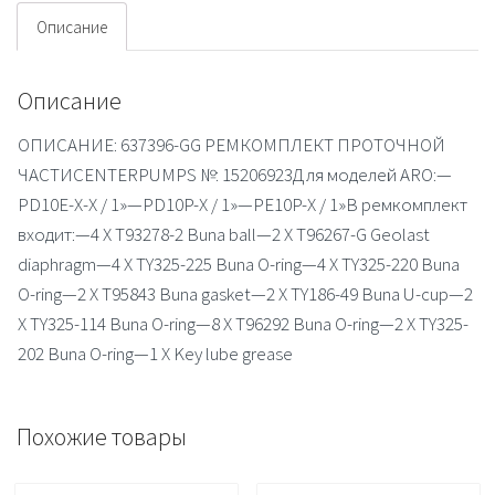
Описание
Описание
ОПИСАНИЕ: 637396-GG РЕМКОМПЛЕКТ ПРОТОЧНОЙ
ЧАСТИCENTERPUMPS №: 15206923Для моделей ARO:—
PD10E-X-X / 1»—PD10P-X / 1»—PE10P-X / 1»В ремкомплект
входит:—4 X T93278-2 Buna ball—2 X T96267-G Geolast
diaphragm—4 X TY325-225 Buna O-ring—4 X TY325-220 Buna
O-ring—2 X T95843 Buna gasket—2 X TY186-49 Buna U-cup—2
X TY325-114 Buna O-ring—8 X T96292 Buna O-ring—2 X TY325-
202 Buna O-ring—1 X Key lube grease
Похожие товары