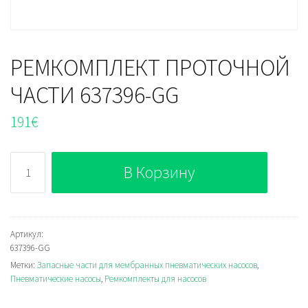
РЕМКОМПЛЕКТ ПРОТОЧНОЙ
ЧАСТИ 637396-GG
191
€
Количество
В Корзину
РЕМКОМПЛЕКТ
ПРОТОЧНОЙ
ЧАСТИ
637396-
Артикул:
637396-GG
GG
Метки:
Запасные части для мембранных пневматических насосов
,
Пневматические насосы
,
Ремкомплекты для насосов