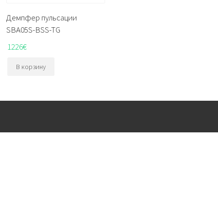
Демпфер пульсации
SBA05S-BSS-TG
1226
€
В корзину