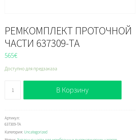
РЕМКОМПЛЕКТ ПРОТОЧНОЙ
ЧАСТИ 637309-TA
565
€
Доступно для предзаказа
Количество
В Корзину
РЕМКОМПЛЕКТ
ПРОТОЧНОЙ
ЧАСТИ
637309-
Артикул:
637309-TA
TA
Категория:
Uncategorized
Метки:
Запасные части для мембранных пневматических насосов
,