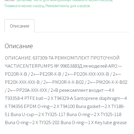
Пневматические насосы
,
Ремкомплекты для насосов
Описание
Описание
ОПИСАНИЕ: 637309-TA РЕМКОМПЛЕКТ ПРОТОЧНОЙ
ЧАСТИCENTERPUMPS №: 99653883Для моделей ARO:—
PD20R-X-B / 2»—PE20R-X-B / 2»—PD20X-XXX-XXX-B / 2»—
PE20X-XXX-XXX-B / 2»—PM20R-X-X-B02 / 2»—PM20X-X-X-B02
/ 2»—PP20A-XXX-XXX / 2»В ремкомплект входит:—4 X
T93358-4 PTFE ball—2 X T94329-A Santoprene diaphragm—4
X T94356 EPDM O-ring—2 X T94100 Buna gasket—2 X TY186-
51 Buna U-cup—2 X TY325-117 Buna O-ring—2 X TY325-118
Buna O-ring—2 X TY325-202 Buna O-ring—1 X Key lube grease