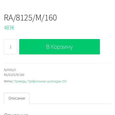
RA/8125/M/160
483
€
Количество
В Корзину
RA/8125/M/160
Артикул:
RA/8125/M/160
Метки:
Приводы
,
Профильные цилиндры ISO
Описание