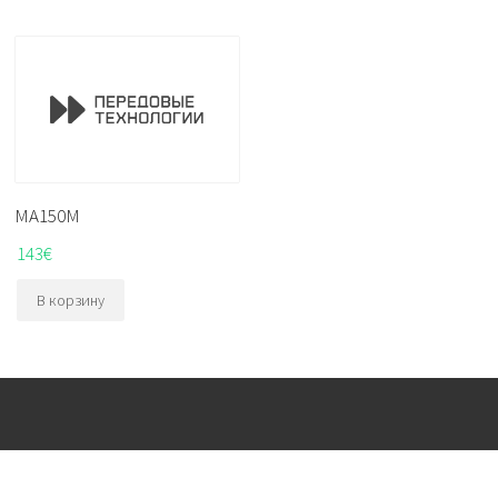
MA150M
143
€
В корзину