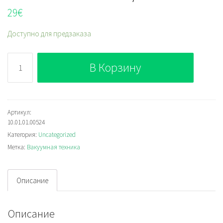
29
€
Доступно для предзаказа
Количество
В Корзину
PFYN
80
VU1-
72
Артикул:
10.01.01.00524
G1/4-
Категория:
Uncategorized
IG
Метка:
Вакуумная техника
Описание
Описание