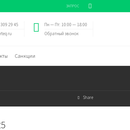
ЗАПРОС
 309 29 45
Пн — Пт: 10:00 — 18:00
rteq.ru
Обратный звонок
кты
Санкции
Share
25