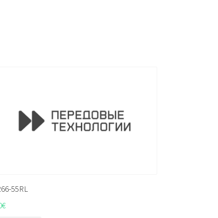
266-55RL
0
€