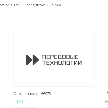
tion: G1/8″-F Spring stroke Z: 25 mm
Счетчик циклов 66975
4
1372
€
6