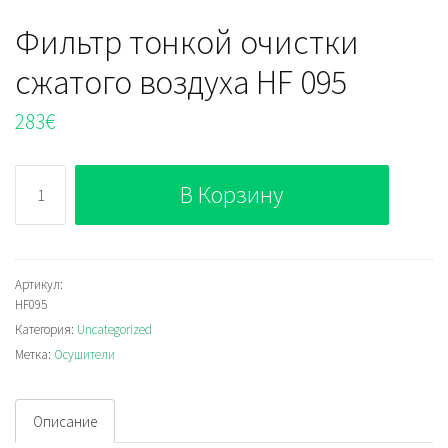
Фильтр тонкой очистки
сжатого воздуха HF 095
283
€
Количество
В Корзину
Фильтр
тонкой
очистки
сжатого
Артикул:
HF095
воздуха
Категория:
Uncategorized
HF
Метка:
Осушители
095
Описание