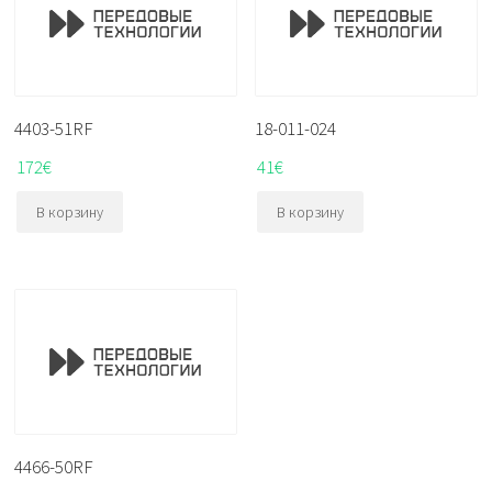
4403-51RF
18-011-024
172
€
41
€
В корзину
В корзину
4466-50RF