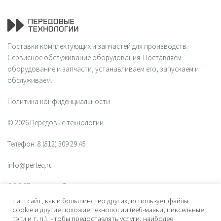
Поставки комплектующих и запчастей для производств.
Сервисное обслуживание оборудования. Поставляем
оборудование и запчасти, устанавливаем его, запускаем и
обслуживаем.
Политика конфиденциальности
© 2026 Передовые технологии
Телефон:
8 (812) 309 29 45
info@perteq.ru
ООО "Передовые Технологии"
Наш сайт, как и большинство других, использует файлы
ОГРН 1117847072628
cookie и другие похожие технологии (веб-маяки, пиксельные
тэги и т. п.), чтобы предоставлять услуги, наиболее