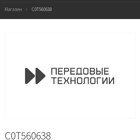
Магазин
C0T560638
C0T560638