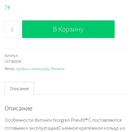
7
€
Количество
В Корзину
C0T560638
Артикул:
C0T560638
Метки:
трубки и аксессуары
,
Фитинги
Описание
Описание
Особенности Фитинги Norgren Pneufit® C поставляются
готовыми к эксплуатации|Съемное крепежное кольцо из