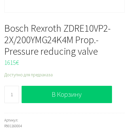
Bosch Rexroth ZDRE10VP2-
2X/200YMG24K4M Prop.-
Pressure reducing valve
1615
€
Доступно для предзаказа
Количество
В Корзину
Bosch
Rexroth
ZDRE10VP2-
2X/200YMG24K4M
Артикул:
R901160004
Prop.-