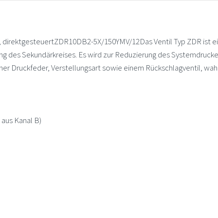
direktgesteuertZDR10DB2-5X/150YMV/12Das Ventil Typ ZDR ist ein 
g des Sekundärkreises. Es wird zur Reduzierung des Systemdrucke
er Druckfeder, Verstellungsart sowie einem Rückschlagventil, wah
 aus Kanal B)