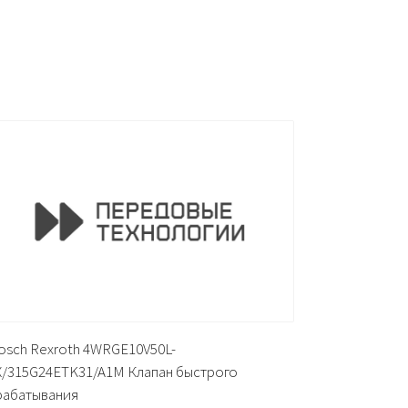
osch Rexroth 4WRGE10V50L-
X/315G24ETK31/A1M Клапан быстрого
рабатывания