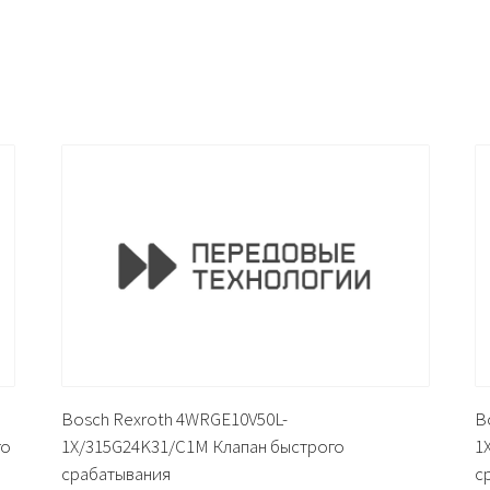
Bosch Rexroth 4WRGE10V50L-
B
го
1X/315G24K31/C1M Клапан быстрого
1
срабатывания
с