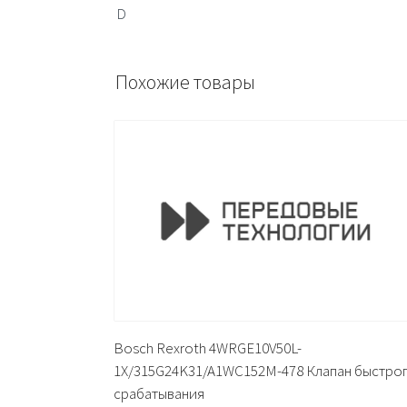
D
Похожие товары
Bosch Rexroth 4WRGE10V50L-
1X/315G24K31/A1WC152M-478 Клапан быстро
срабатывания