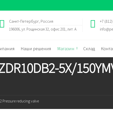
Санкт-Петербург, Россия
+7 (812)
196006, ул. Рощинская 32, офис 201, лит. А.
info@pe
мпания
Наши решения
Магазин
Склад
Конта
 ZDR10DB2-5X/150YMV
 Pressure reducing valve