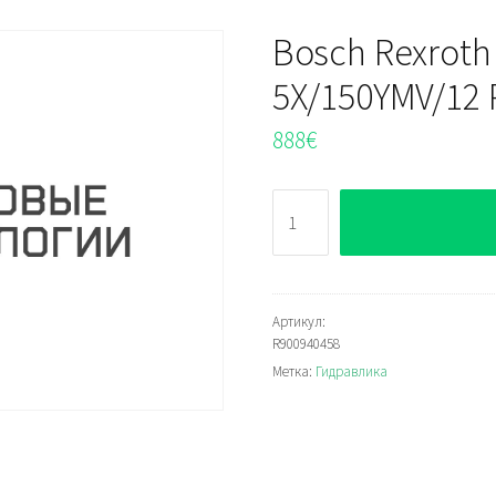
Bosch Rexroth
5X/150YMV/12 P
888
€
Количество
Bosch
Rexroth
ZDR10DB2-
5X/150YMV/12
Артикул:
R900940458
Pressure
Метка:
Гидравлика
reducing
valve