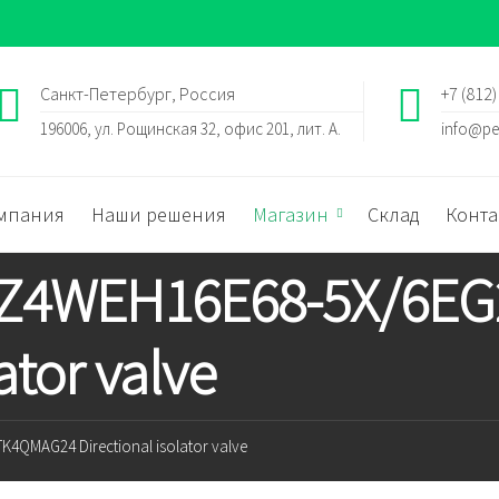
Санкт-Петербург, Россия
+7 (812)
196006, ул. Рощинская 32, офис 201, лит. А.
info@pe
мпания
Наши решения
Магазин
Склад
Конта
h Z4WEH16E68-5X/6
ator valve
4QMAG24 Directional isolator valve