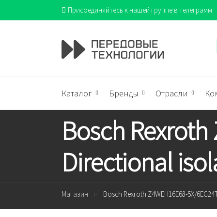
Присоединяйтесь к нашей группе в телеграмм
Каталог
Бренды
Отрасли
Ко
Bosch Rexrot
Directional isol
Магазин
Bosch Rexroth Z4WEH16E68-5X/6EG24TK