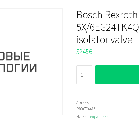
Bosch Rexrot
5X/6EG24TK4Q
isolator valve
5245
€
Количество
Bosch
Rexroth
Z4WEH16E68-
5X/6EG24TK4QMAG24
Артикул:
R900774495
Directional
Метка:
Гидравлика
isolator
valve