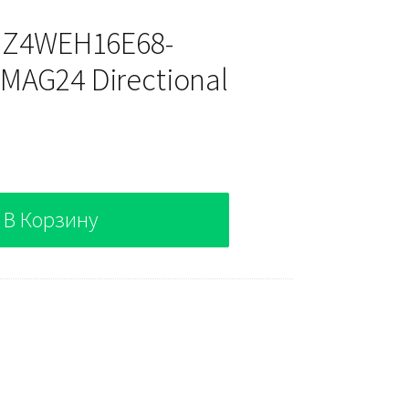
h Z4WEH16E68-
MAG24 Directional
В Корзину