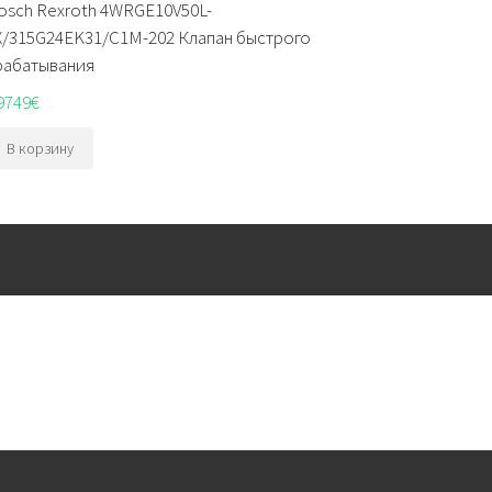
osch Rexroth 4WRGE10V50L-
X/315G24EK31/C1M-202 Клапан быстрого
рабатывания
9749
€
В корзину