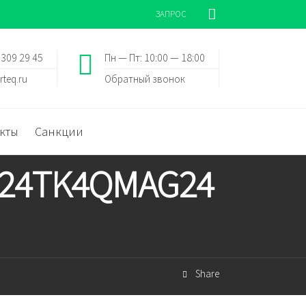
ЗАПРОС
 309 29 45
Пн — Пт: 10:00 — 18:00
rteq.ru
Обратный звонок
кты
Санкции
EG24TK4QMAG24
Share