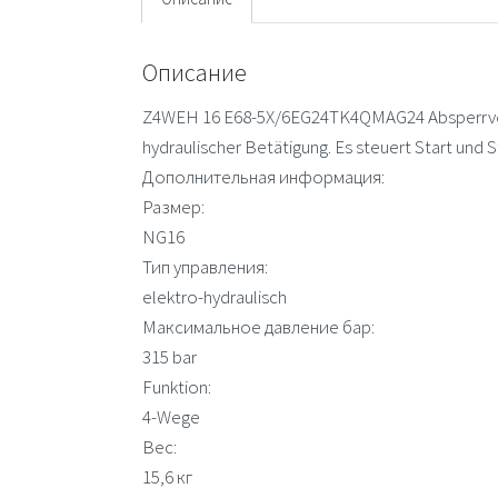
Описание
Z4WEH 16 E68-5X/6EG24TK4QMAG24 Absperrven
hydraulischer Betätigung. Es steuert Start un
Дополнительная информация:
Размер:
NG16
Тип управления:
elektro-hydraulisch
Максимальное давление бар:
315 bar
Funktion:
4-Wege
Вес:
15,6 кг