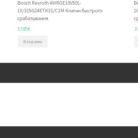
Bosch Rexroth 4WRGE10V50L-
B
1X/315G24ETK31/C1M Клапан быстрого
1
срабатывания
с
5785
€
1
В корзину