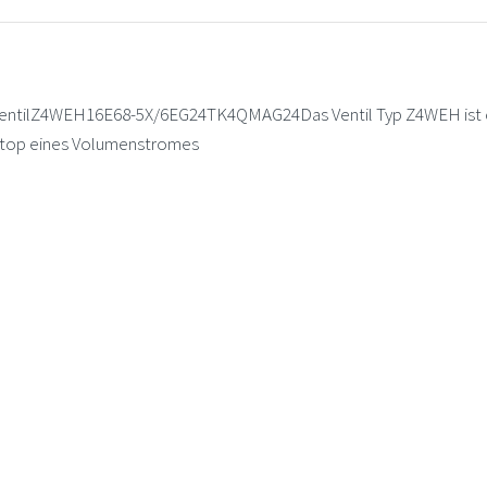
tilZ4WEH16E68-5X/6EG24TK4QMAG24Das Ventil Typ Z4WEH ist ein
d Stop eines Volumenstromes