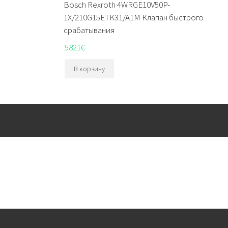
Bosch Rexroth 4WRGE10V50P-
1X/210G15ETK31/A1M Клапан быстрого
срабатывания
5821
€
В корзину