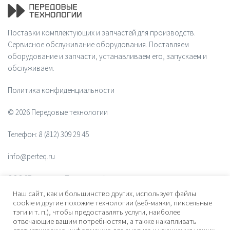
Поставки комплектующих и запчастей для производств.
Сервисное обслуживание оборудования. Поставляем
оборудование и запчасти, устанавливаем его, запускаем и
обслуживаем.
Политика конфиденциальности
© 2026 Передовые технологии
Телефон:
8 (812) 309 29 45
info@perteq.ru
ООО "Передовые Технологии"
Наш сайт, как и большинство других, использует файлы
ОГРН 1117847072628
cookie и другие похожие технологии (веб-маяки, пиксельные
тэги и т. п.), чтобы предоставлять услуги, наиболее
отвечающие вашим потребностям, а также накапливать
Почтовый индекс 196006