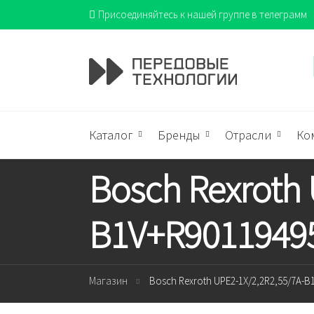
Присоединяйтесь к нашей группе в телеграмм
Каталог
Бренды
Отрасли
Ко
Bosch Rexroth 
B1V+R90119495
Магазин
Bosch Rexroth UPE2-1X/2,2R2,55/7A-B