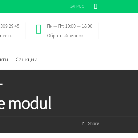
ЗАПРОС
 309 29 45
Пн — Пт: 10:00 — 18:00
rteq.ru
Обратный звонок
кты
Санкции
-
e modul
Share