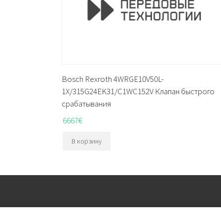
Bosch Rexroth 4WRGE10V50L-
1X/315G24EK31/C1WC152V Клапан быстрого
срабатывания
6667
€
В корзину