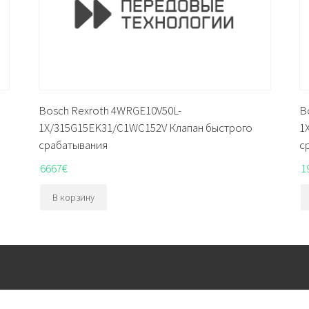
Bosch Rexroth 4WRGE10V50L-
B
1X/315G15EK31/C1WC152V Клапан быстрого
1
срабатывания
с
6667
€
1
В корзину