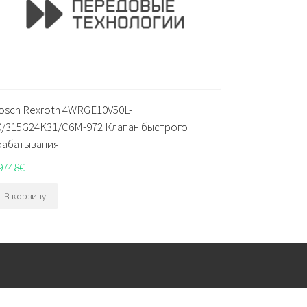
osch Rexroth 4WRGE10V50L-
X/315G24K31/C6M-972 Клапан быстрого
рабатывания
9748
€
В корзину