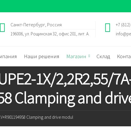
Санкт-Петербург, Россия
+7 (812)
196006, ул. Рощинская 32, офис 201, лит. А.
info@pe
мпания
Наши решения
Магазин
Склад
Конта
UPE2-1X/2,2R2,55/7A
8 Clamping and driv
1V+R901194958 Clamping and drive modul