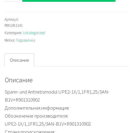
Rexroth
UPE2-
1X/1,1FR1,25/3AN-
Артикул:
R901361141
B1V+R901310902
Категория:
Uncategorized
Clamping
Метка:
Гидравлика
and
drive
modul
Описание
Описание
Spann- und Antriebsmodul UPE2-1X/1,1FR1,25/3AN-
B1V+R901310902
Дополнительная информация:
Обозначение производителя:
UPE2-1X/1,1FR1,25/3AN-B1V+R901310902
Страна происхождения: