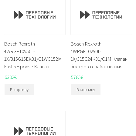
Bosch Rexroth
Bosch Rexroth
4WRGE10V50L-
4WRGE10V50L-
1X/315G15EK31/C1WC152M
1X/315G24K31/C1M Клапан
Fast response Клапан
быстрого срабатывания
6302
€
5785
€
В корзину
В корзину