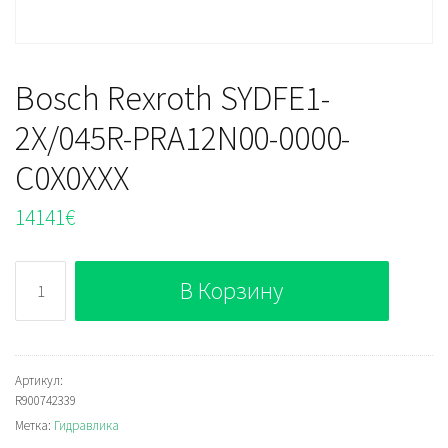
Bosch Rexroth SYDFE1-
2X/045R-PRA12N00-0000-
C0X0XXX
14141
€
Количество
В Корзину
Bosch
Rexroth
SYDFE1-
2X/045R-
Артикул:
R900742339
PRA12N00-
Метка:
Гидравлика
0000-