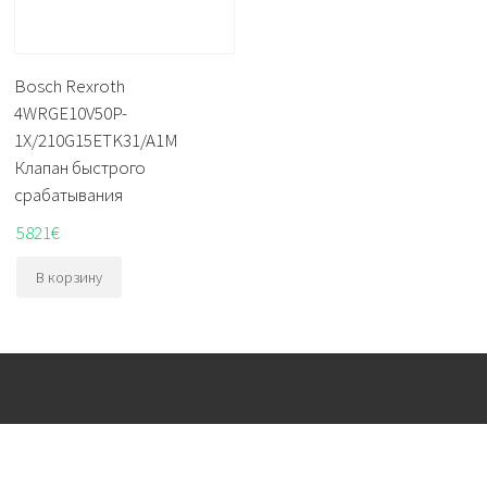
Bosch Rexroth
4WRGE10V50P-
1X/210G15ETK31/A1M
Клапан быстрого
срабатывания
5821
€
В корзину