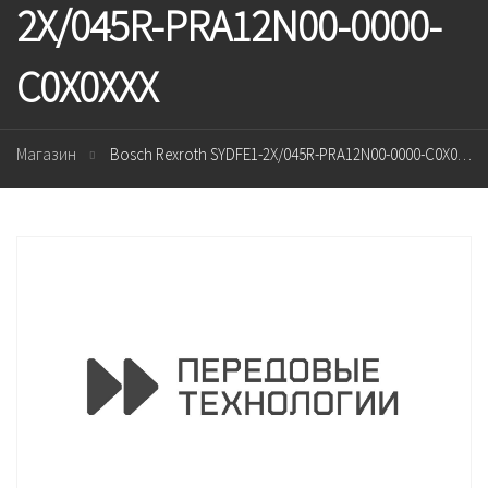
2X/045R-PRA12N00-0000-
C0X0XXX
Магазин
Bosch Rexroth SYDFE1-2X/045R-PRA12N00-0000-C0X0XXX