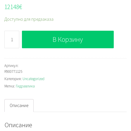
12148
€
Доступно для предзаказа
Количество
В Корзину
Bosch
Rexroth
SYDFE1-
2X/018L-
Артикул:
R900771125
PPA12N00-
Категория:
Uncategorized
0000-
Метка:
Гидравлика
A0X0XXX
Описание
Описание