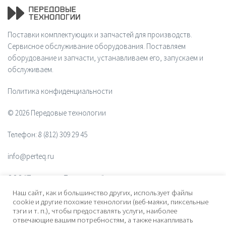
Поставки комплектующих и запчастей для производств.
Сервисное обслуживание оборудования. Поставляем
оборудование и запчасти, устанавливаем его, запускаем и
обслуживаем.
Политика конфиденциальности
© 2026 Передовые технологии
Телефон:
8 (812) 309 29 45
info@perteq.ru
ООО "Передовые Технологии"
Наш сайт, как и большинство других, использует файлы
ОГРН 1117847072628
cookie и другие похожие технологии (веб-маяки, пиксельные
тэги и т. п.), чтобы предоставлять услуги, наиболее
отвечающие вашим потребностям, а также накапливать
Почтовый индекс 196006