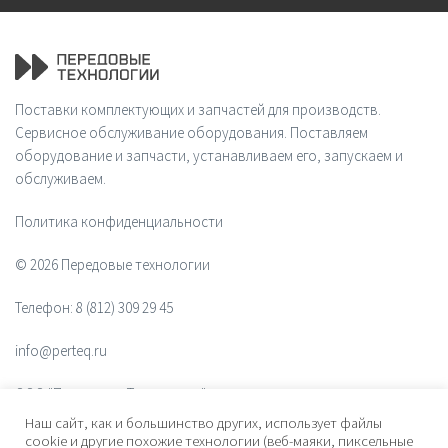
Поставки комплектующих и запчастей для производств.
Сервисное обслуживание оборудования. Поставляем
оборудование и запчасти, устанавливаем его, запускаем и
обслуживаем.
Политика конфиденциальности
© 2026 Передовые технологии
Телефон:
8 (812) 309 29 45
info@perteq.ru
ООО "Передовые Технологии"
Наш сайт, как и большинство других, использует файлы
ОГРН 1117847072628
cookie и другие похожие технологии (веб-маяки, пиксельные