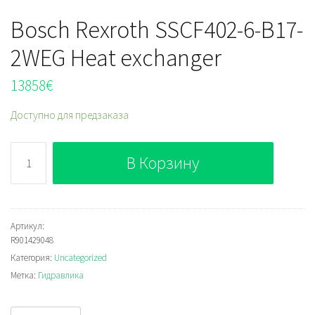
Bosch Rexroth SSCF402-6-B17-
2WEG Heat exchanger
13858
€
Доступно для предзаказа
Количество
В Корзину
Bosch
Rexroth
SSCF402-
6-
Артикул:
R901429048
B17-
Категория:
Uncategorized
2WEG
Метка:
Гидравлика
Heat
exchanger