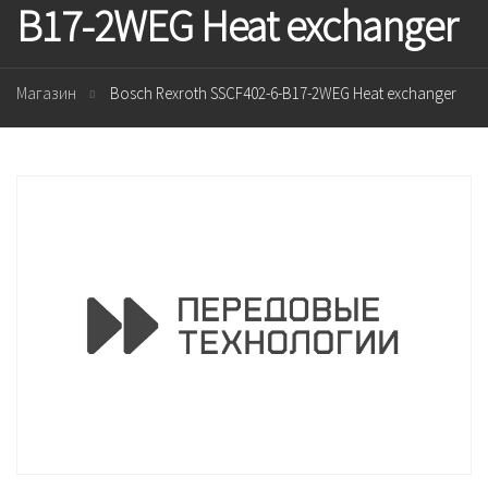
B17-2WEG Heat exchanger
Магазин
Bosch Rexroth SSCF402-6-B17-2WEG Heat exchanger