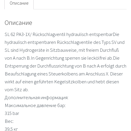
Описание
Описание
SL 62 PA3-1X/ Rückschlagventil hydraulisch entsperrbarDie
hydraulisch entsperrbaren Rückschlagventile des Typs SV und
SL sind Hydrogeräte in Sitzbauweise, mit freiem Durchfluß
von A nach B.In Gegenrichtung sperren sie leckölfrei ab.Die
Entsperrung der Durchflussrichtung von B nach A erfolgt durch
Beaufschlagung eines Steuerkolbens am Anschluss X. Dieser
wirkt auf einen geführten Kegelsitzkolben und hebt diesen
vom Sitz ab.
Дополнительная информация:
Максимальное давление бар:
315 bar
Вес:
39,5 кг