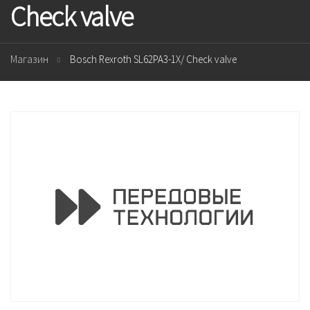
Check valve
Магазин
Bosch Rexroth SL62PA3-1X/ Check valve