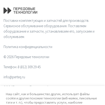
Поставки комплектующих и запчастей для производств.
Сервисное обслуживание оборудования. Поставляем
оборудование и запчасти, устанавливаем его, запускаем и
обслуживаем.
Политика конфиденциальности
© 2026 Передовые технологии
Телефон:
8 (812) 309 29 45
info@perteq.ru
ООО "Передовые Технологии"
Наш сайт, как и большинство других, использует файлы
ОГРН 1117847072628
cookie и другие похожие технологии (веб-маяки, пиксельные
тэги и т. п.), чтобы предоставлять услуги, наиболее