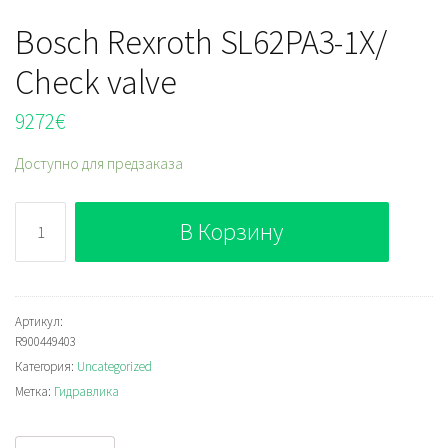
Bosch Rexroth SL62PA3-1X/
Check valve
9272
€
Доступно для предзаказа
Количество
В Корзину
Bosch
Rexroth
SL62PA3-
1X/
Артикул:
R900449403
Check
Категория:
Uncategorized
valve
Метка:
Гидравлика