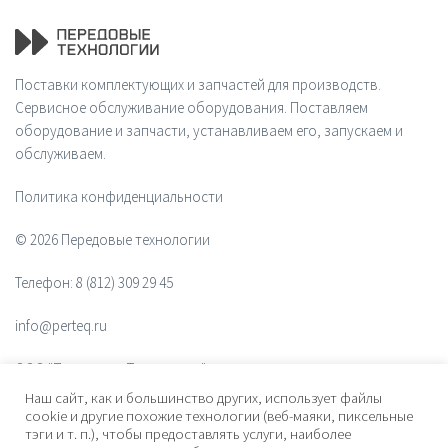
Поставки комплектующих и запчастей для производств.
Сервисное обслуживание оборудования. Поставляем
оборудование и запчасти, устанавливаем его, запускаем и
обслуживаем.
Политика конфиденциальности
© 2026 Передовые технологии
Телефон:
8 (812) 309 29 45
info@perteq.ru
ООО "Передовые Технологии"
Наш сайт, как и большинство других, использует файлы
ОГРН 1117847072628
cookie и другие похожие технологии (веб-маяки, пиксельные
тэги и т. п.), чтобы предоставлять услуги, наиболее