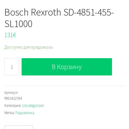
Bosch Rexroth SD-4851-455-
SL1000
131
€
Доступно для предзаказа
Количество
В Корзину
Bosch
Rexroth
SD-
4851-
Артикул:
R901412784
455-
Категория:
Uncategorized
SL1000
Метка:
Гидравлика