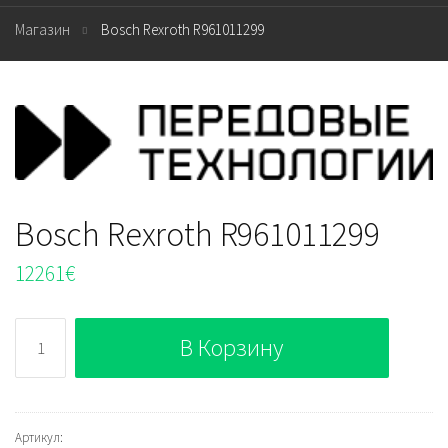
Магазин
Bosch Rexroth R961011299
Bosch Rexroth R961011299
12261
€
Количество
В Корзину
Bosch
Rexroth
R961011299
Артикул: