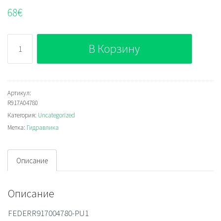
68
€
Количество
В Корзину
Bosch
Rexroth
R917A04780
Артикул:
R917A04780
Категория:
Uncategorized
Метка:
Гидравлика
Описание
Описание
FEDERR917004780-PU1