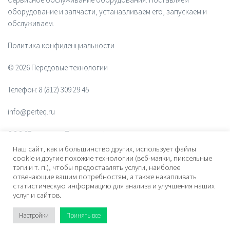
оборудование и запчасти, устанавливаем его, запускаем и
обслуживаем.
Политика конфиденциальности
© 2026 Передовые технологии
Телефон:
8 (812) 309 29 45
info@perteq.ru
ООО "Передовые Технологии"
Наш сайт, как и большинство других, использует файлы
ОГРН 1117847072628
cookie и другие похожие технологии (веб-маяки, пиксельные
тэги и т. п.), чтобы предоставлять услуги, наиболее
отвечающие вашим потребностям, а также накапливать
Почтовый индекс 196006
статистическую информацию для анализа и улучшения наших
услуг и сайтов.
Адрес:
ул. Рощинская, дом 32, офис 201, лит. А. Санкт-Петербург,
Россия
Настройки
Принять все