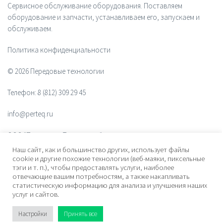
Сервисное обслуживание оборудования. Поставляем
оборудование и запчасти, устанавливаем его, запускаем и
обслуживаем.
Политика конфиденциальности
© 2026 Передовые технологии
Телефон:
8 (812) 309 29 45
info@perteq.ru
ООО "Передовые Технологии"
Наш сайт, как и большинство других, использует файлы
ОГРН 1117847072628
cookie и другие похожие технологии (веб-маяки, пиксельные
тэги и т. п.), чтобы предоставлять услуги, наиболее
отвечающие вашим потребностям, а также накапливать
Почтовый индекс 196006
статистическую информацию для анализа и улучшения наших
услуг и сайтов.
Адрес:
ул. Рощинская, дом 32, офис 201, лит. А. Санкт-Петербург,
Россия
Настройки
Принять все