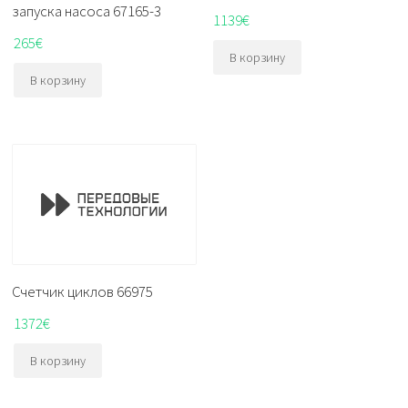
запуска насоса 67165-3
1139
€
265
€
В корзину
В корзину
Счетчик циклов 66975
1372
€
В корзину