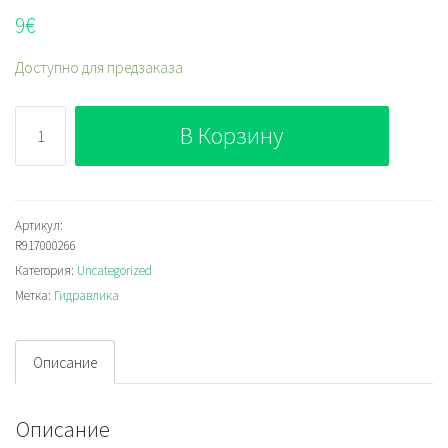
9
€
Доступно для предзаказа
Количество
В Корзину
Bosch
Rexroth
R917000266
Артикул:
R917000266
Категория:
Uncategorized
Метка:
Гидравлика
Описание
Описание