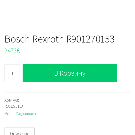
Bosch Rexroth R901270153
2473
€
Количество
В Корзину
Bosch
Rexroth
R901270153
Артикул:
R901270153
Метка:
Гидравлика
Описание