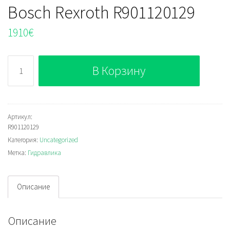
Bosch Rexroth R901120129
1910
€
Количество
В Корзину
Bosch
Rexroth
R901120129
Артикул:
R901120129
Категория:
Uncategorized
Метка:
Гидравлика
Описание
Описание