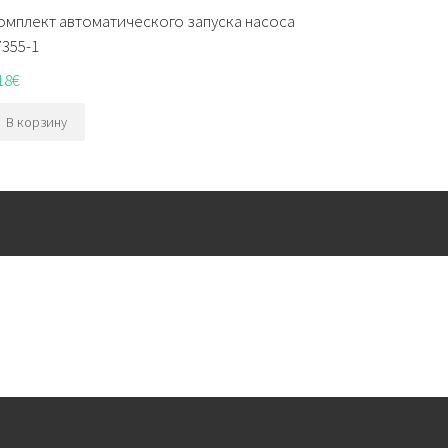
омплект автоматического запуска насоса
7355-1
18
€
В корзину