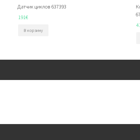
Датчик циклов 637393
К
6
191
€
4
В корзину