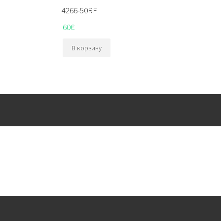
4266-50RF
60
€
В корзину