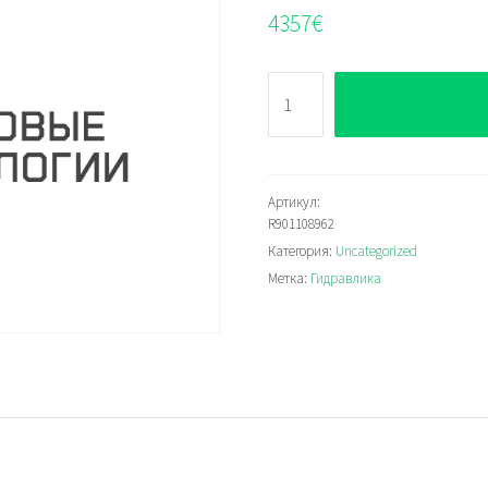
4357
€
Количество
Bosch
Rexroth
R901108962
Артикул:
R901108962
Категория:
Uncategorized
Метка:
Гидравлика