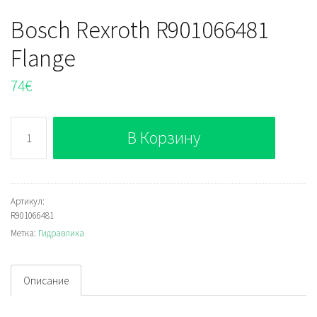
Bosch Rexroth R901066481
Flange
74
€
Количество
В Корзину
Bosch
Rexroth
R901066481
Flange
Артикул:
R901066481
Метка:
Гидравлика
Описание