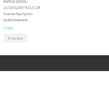
4WRGE10V50L-
1X/315G24ETK31/C1M
Клапан быстрого
срабатывания
5785
€
В корзину