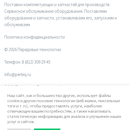
Поставки комплектующих и запчастей для производств.
Сервисное обслуживание оборудования. Поставляем
оборудование и запчасти, устанавливаем его, запускаем и
обслуживаем.
Политика конфиденциальности
© 2026 Передовые технологии
Телефон:
8 (812) 309 29 45
info@perteq.ru
ООО "Передовые Технологии"
Наш сайт, как и большинство других, использует файлы
ОГРН 1117847072628
cookie и другие похожие технологии (веб-маяки, пиксельные
тэги и т. п.), чтобы предоставлять услуги, наиболее
отвечающие вашим потребностям, а также накапливать
Почтовый индекс 196006
статистическую информацию для анализа и улучшения наших
услуг и сайтов.
Адрес:
ул. Рощинская, дом 32, офис 201, лит. А. Санкт-Петербург,