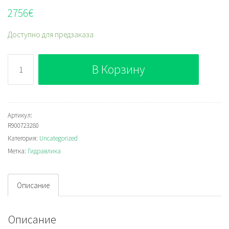
2756
€
Доступно для предзаказа
Количество
В Корзину
Bosch
Rexroth
R900723280
Артикул:
R900723280
Категория:
Uncategorized
Метка:
Гидравлика
Описание
Описание