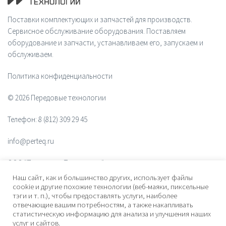
Поставки комплектующих и запчастей для производств.
Сервисное обслуживание оборудования. Поставляем
оборудование и запчасти, устанавливаем его, запускаем и
обслуживаем.
Политика конфиденциальности
© 2026 Передовые технологии
Телефон:
8 (812) 309 29 45
info@perteq.ru
ООО "Передовые Технологии"
Наш сайт, как и большинство других, использует файлы
ОГРН 1117847072628
cookie и другие похожие технологии (веб-маяки, пиксельные
тэги и т. п.), чтобы предоставлять услуги, наиболее
отвечающие вашим потребностям, а также накапливать
Почтовый индекс 196006
статистическую информацию для анализа и улучшения наших
услуг и сайтов.