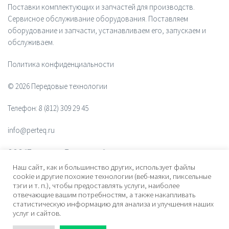
Поставки комплектующих и запчастей для производств.
Сервисное обслуживание оборудования. Поставляем
оборудование и запчасти, устанавливаем его, запускаем и
обслуживаем.
Политика конфиденциальности
© 2026 Передовые технологии
Телефон:
8 (812) 309 29 45
info@perteq.ru
ООО "Передовые Технологии"
Наш сайт, как и большинство других, использует файлы
ОГРН 1117847072628
cookie и другие похожие технологии (веб-маяки, пиксельные
тэги и т. п.), чтобы предоставлять услуги, наиболее
отвечающие вашим потребностям, а также накапливать
Почтовый индекс 196006
статистическую информацию для анализа и улучшения наших
услуг и сайтов.
Адрес:
ул. Рощинская, дом 32, офис 201, лит. А. Санкт-Петербург,