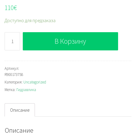
110
€
Доступно для предзаказа
Количество
В Корзину
Bosch
Rexroth
R900173758
Артикул:
R900173758
Категория:
Uncategorized
Метка:
Гидравлика
Описание
Описание