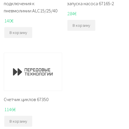
подключения к
запуска насоса 67165-2
пневмолинии ALC15/25/40
284
€
140
€
В корзину
В корзину
Счетчик циклов 67350
1146
€
В корзину